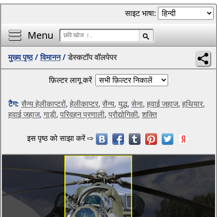
साइट भाषा:
Menu
मुख्य पृष्ठ
/
विमानन
/
डेस्कटॉप वॉलपेपर
फ़िल्टर लागू करें
टैग:
सैन्य हेलीकाप्टरों
,
हेलीकाप्टर
,
सैन्य
,
युद्ध
,
सेना
,
हवाई जहाज
,
हथियार
,
हवाई जहाज
,
गाड़ी
,
परिवहन प्रणाली
,
प्रौद्योगिकी
,
शक्ति