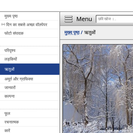
मुख्य पृष्ठ
Menu
दिन का सबसे अच्छा वॉलपेपर
मुख्य पृष्ठ
/
ऋतुओं
फोटो संपादक
परिदृश्य
लड़कियों
ऋतुओं
अमूर्त और ग्राफिक्स
जानवरों
कल्पना
फूल
रचनात्मक
कारें