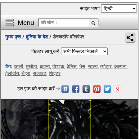
साइट भाषा:
Menu
मुख्य पृष्ठ
/
दुनिया के देश
/
डेस्कटॉप वॉलपेपर
फ़िल्टर लागू करें
टैग:
इटली
,
मुखौटा
,
बहाना
,
पोशाक
,
वेनिस
,
भेस
,
रहस्य
,
त्योहार
,
कल्पना
,
हेलोवीन
,
चेहरा
,
सजावट
,
थिएटर