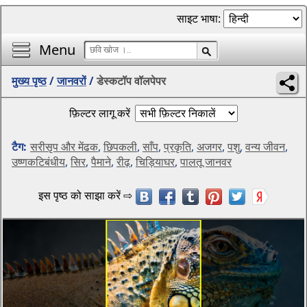
साइट भाषा:
Menu
मुख्य पृष्ठ
/
जानवरों
/
डेस्कटॉप वॉलपेपर
फ़िल्टर लागू करें
टैग:
सरीसृप और मेंढक
,
छिपकली
,
साँप
,
प्रकृति
,
अजगर
,
पशु
,
वन्य जीवन
,
उष्णकटिबंधीय
,
सिर
,
पैमाने
,
रीढ़
,
चिड़ियाघर
,
पालतू जानवर