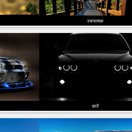
रचनात्मक
कारें