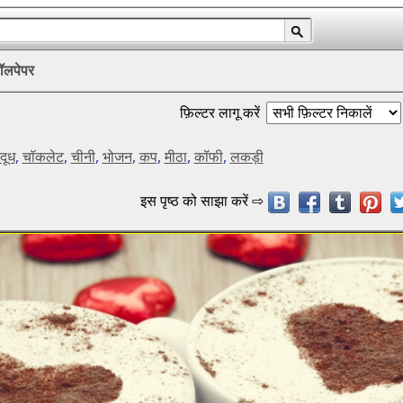
ॉलपेपर
फ़िल्टर लागू करें
दूध
,
चॉकलेट
,
चीनी
,
भोजन
,
कप
,
मीठा
,
कॉफी
,
लकड़ी