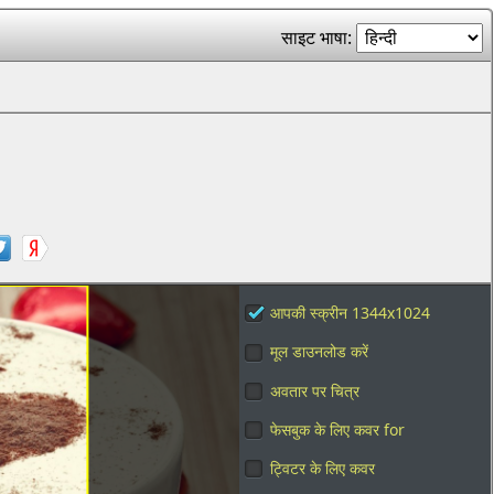
साइट भाषा:
आपकी स्क्रीन 1344x1024
मूल डाउनलोड करें
अवतार पर चित्र
फेसबुक के लिए कवर for
ट्विटर के लिए कवर