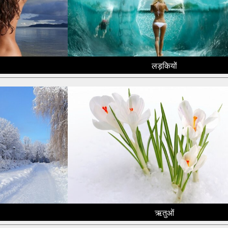
लड़कियों
ऋतुओं