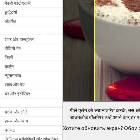
मैक्रो फोटोग्राफी
छुट्टियां
अंतरिक्ष
शहर और वास्तुकला
वीडियो गेम
फिल्में
कार्टून
न्यूनतमवाद
खाद्य और पेय
घर और इंटीरियर
पीले फ्रेम को स्थानांतरित करके, उस छवि
ब्रांड और लोगो
डाउनलोड वॉलपेपर
उन्हें अपने कंप्यूटर
हास्य और व्यंग्य
Хотите обновить экран? Обои ж
बनावट
डिजिटल प्रौद्योगिकी और सॉफ्टवेयर