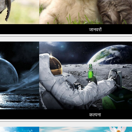
जानवरों
कल्पना