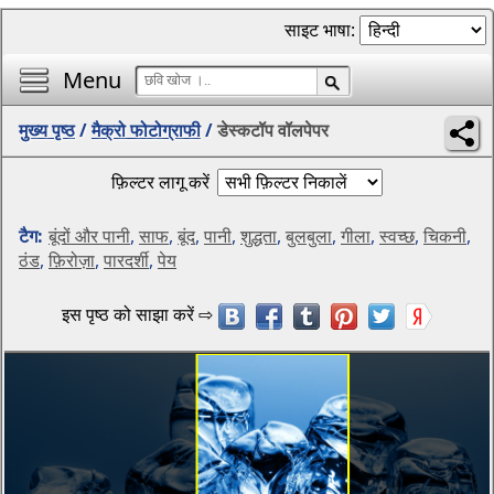
साइट भाषा:
Menu
मुख्य पृष्ठ
/
मैक्रो फोटोग्राफी
/
डेस्कटॉप वॉलपेपर
फ़िल्टर लागू करें
टैग:
बूंदों और पानी
,
साफ
,
बूंद
,
पानी
,
शुद्धता
,
बुलबुला
,
गीला
,
स्वच्छ
,
चिकनी
,
ठंड
,
फ़िरोज़ा
,
पारदर्शी
,
पेय