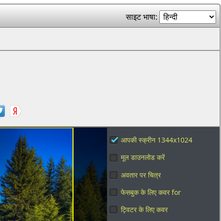
साइट भाषा:
आपकी स्क्रीन 1344x1024
मूल डाउनलोड करें
अवतार पर चित्र
फेसबुक के लिए कवर for
ट्विटर के लिए कवर