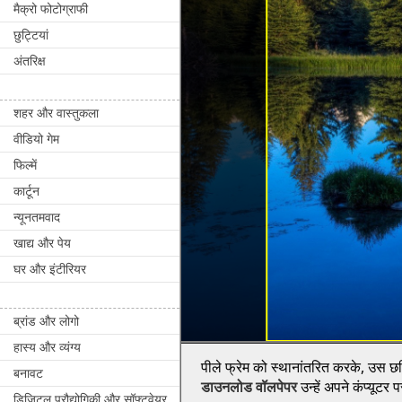
मैक्रो फोटोग्राफी
छुट्टियां
अंतरिक्ष
शहर और वास्तुकला
वीडियो गेम
फिल्में
कार्टून
न्यूनतमवाद
खाद्य और पेय
घर और इंटीरियर
ब्रांड और लोगो
हास्य और व्यंग्य
पीले फ्रेम को स्थानांतरित करके, उस छवि
बनावट
डाउनलोड वॉलपेपर
उन्हें अपने कंप्यूटर
डिजिटल प्रौद्योगिकी और सॉफ्टवेयर