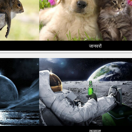
जानवरों
कल्पना