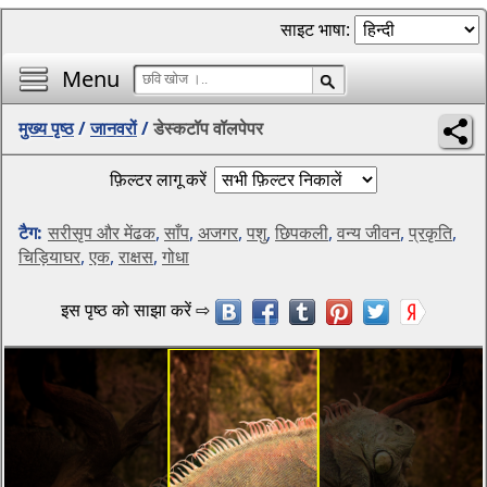
साइट भाषा:
Menu
मुख्य पृष्ठ
/
जानवरों
/
डेस्कटॉप वॉलपेपर
फ़िल्टर लागू करें
टैग:
सरीसृप और मेंढक
,
साँप
,
अजगर
,
पशु
,
छिपकली
,
वन्य जीवन
,
प्रकृति
,
चिड़ियाघर
,
एक
,
राक्षस
,
गोधा