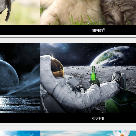
जानवरों
कल्पना