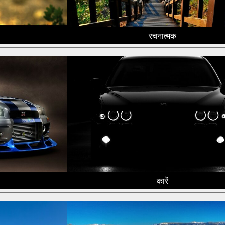
रचनात्मक
कारें