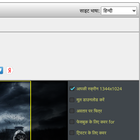
साइट भाषा:
आपकी स्क्रीन 1344x1024
मूल डाउनलोड करें
अवतार पर चित्र
फेसबुक के लिए कवर for
ट्विटर के लिए कवर