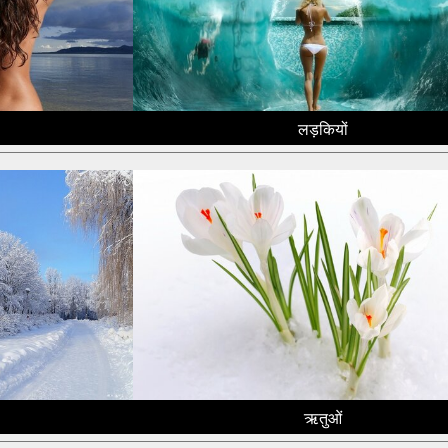
लड़कियों
ऋतुओं