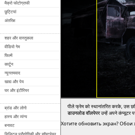
मैक्रो फोटोग्राफी
छुट्टियां
अंतरिक्ष
शहर और वास्तुकला
वीडियो गेम
फिल्में
कार्टून
न्यूनतमवाद
खाद्य और पेय
घर और इंटीरियर
पीले फ्रेम को स्थानांतरित करके, उस छवि
ब्रांड और लोगो
डाउनलोड वॉलपेपर
उन्हें अपने कंप्यूटर
हास्य और व्यंग्य
Хотите обновить экран? Обои ж
बनावट
डिजिटल प्रौद्योगिकी और सॉफ्टवेयर