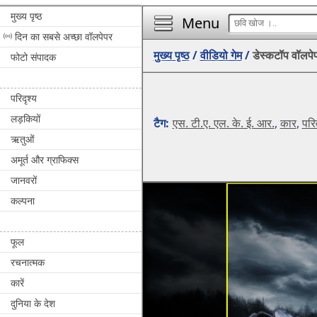
मुख्य पृष्ठ
Menu
दिन का सबसे अच्छा वॉलपेपर
मुख्य पृष्ठ
/
वीडियो गेम
/
डेस्कटॉप वॉलपे
फोटो संपादक
परिदृश्य
लड़कियों
टैग:
एस. टी.ए. एल. के. ई. आर.
,
कार
,
परि
ऋतुओं
अमूर्त और ग्राफिक्स
जानवरों
कल्पना
फूल
रचनात्मक
कारें
दुनिया के देश