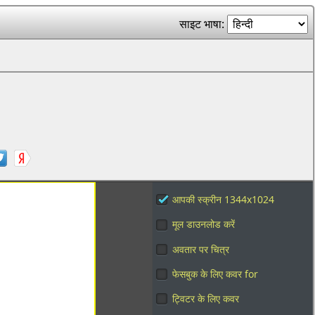
साइट भाषा:
आपकी स्क्रीन 1344x1024
मूल डाउनलोड करें
अवतार पर चित्र
फेसबुक के लिए कवर for
ट्विटर के लिए कवर