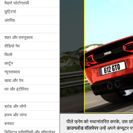
मैक्रो फोटोग्राफी
छुट्टियां
अंतरिक्ष
शहर और वास्तुकला
वीडियो गेम
फिल्में
कार्टून
न्यूनतमवाद
खाद्य और पेय
घर और इंटीरियर
ब्रांड और लोगो
हास्य और व्यंग्य
पीले फ्रेम को स्थानांतरित करके, उस छवि
बनावट
डाउनलोड वॉलपेपर
उन्हें अपने कंप्यूटर
डिजिटल प्रौद्योगिकी और सॉफ्टवेयर