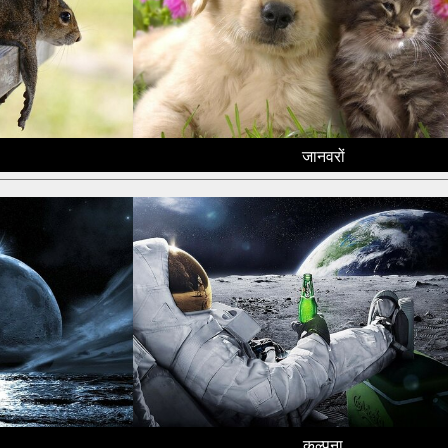
जानवरों
कल्पना