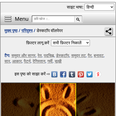
साइट भाषा:
Menu
मुख्य पृष्ठ
/
परिदृश्य
/
डेस्कटॉप वॉलपेपर
फ़िल्टर लागू करें
टैग:
समुद्र और सागर
,
रेत
,
पदचिह्न
,
डेस्कटॉप
,
समुद्र तट
,
पैर
,
बनावट
,
सार
,
आकार
,
पैटर्न
,
रेगिस्तान
,
गर्मी
,
सूखी