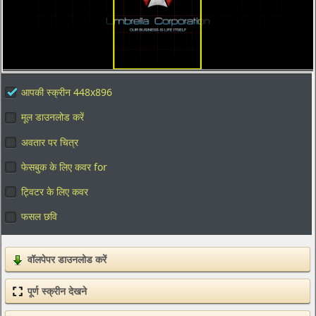
आपकी स्क्रीन 448x896
मूल डाउनलोड करें
अवतार पर चित्र
फेसबुक के लिए कवर for
ट्विटर के लिए कवर
फसल छवि
वॉलपेपर डाउनलोड करें
पूर्ण स्क्रीन देखने