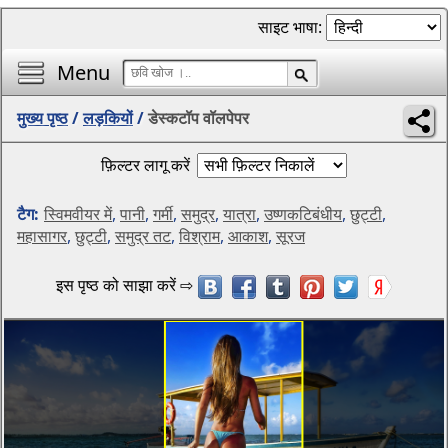
साइट भाषा:
Menu
मुख्य पृष्ठ
/
लड़कियों
/
डेस्कटॉप वॉलपेपर
फ़िल्टर लागू करें
टैग:
स्विमवीयर में
,
पानी
,
गर्मी
,
समुद्र
,
यात्रा
,
उष्णकटिबंधीय
,
छुट्टी
,
महासागर
,
छुट्टी
,
समुद्र तट
,
विश्राम
,
आकाश
,
सूरज