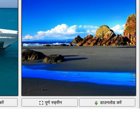
रें
पूर्ण स्क्रीन
डाउनलोड करें
लैंडस्केप। नीला आकाश और चट्टानें । यात्रा और छुट्टियां