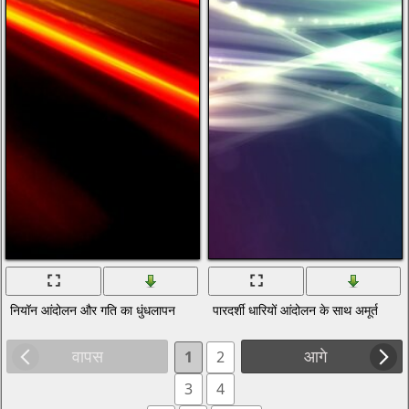
नियॉन आंदोलन और गति का धुंधलापन
पारदर्शी धारियों आंदोलन के साथ अमूर्त
वापस
आगे
1
2
3
4