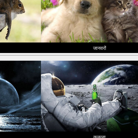
जानवरों
कल्पना