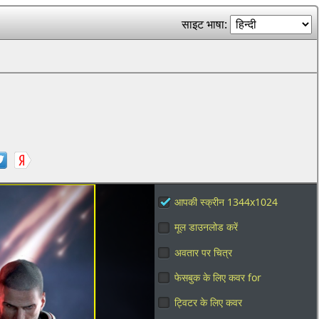
साइट भाषा:
आपकी स्क्रीन 1344x1024
मूल डाउनलोड करें
अवतार पर चित्र
फेसबुक के लिए कवर for
ट्विटर के लिए कवर