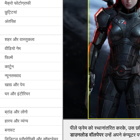
मैक्रो फोटोग्राफी
छुट्टियां
अंतरिक्ष
शहर और वास्तुकला
वीडियो गेम
फिल्में
कार्टून
न्यूनतमवाद
खाद्य और पेय
घर और इंटीरियर
ब्रांड और लोगो
हास्य और व्यंग्य
पीले फ्रेम को स्थानांतरित करके, उस छवि
बनावट
डाउनलोड वॉलपेपर
उन्हें अपने कंप्यूटर
डिजिटल प्रौद्योगिकी और सॉफ्टवेयर