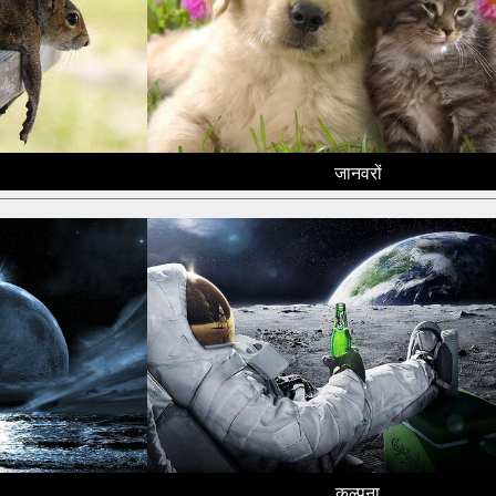
जानवरों
कल्पना