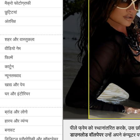
मैक्रो फोटोग्राफी
छुट्टियां
अंतरिक्ष
शहर और वास्तुकला
वीडियो गेम
फिल्में
कार्टून
न्यूनतमवाद
खाद्य और पेय
घर और इंटीरियर
ब्रांड और लोगो
हास्य और व्यंग्य
पीले फ्रेम को स्थानांतरित करके, उस छवि
बनावट
डाउनलोड वॉलपेपर
उन्हें अपने कंप्यूटर
डिजिटल प्रौद्योगिकी और सॉफ्टवेयर