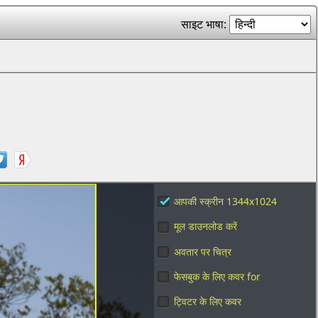
साइट भाषा:
आपकी स्क्रीन 1344x1024
मूल डाउनलोड करें
अवतार पर चित्र
फेसबुक के लिए कवर for
ट्विटर के लिए कवर