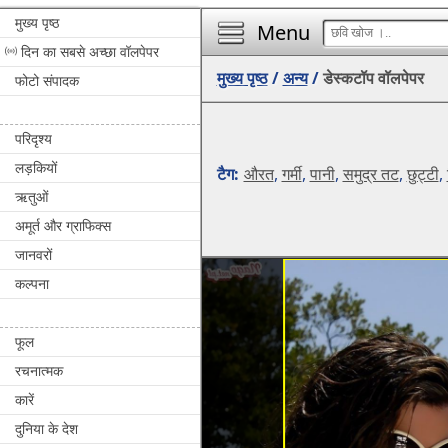
मुख्य पृष्ठ
Menu
दिन का सबसे अच्छा वॉलपेपर
मुख्य पृष्ठ
/
अन्य
/
डेस्कटॉप वॉलपेपर
फोटो संपादक
परिदृश्य
लड़कियों
टैग:
औरत
,
गर्मी
,
पानी
,
समुद्र तट
,
छुट्टी
,
ऋतुओं
अमूर्त और ग्राफिक्स
जानवरों
कल्पना
फूल
रचनात्मक
कारें
दुनिया के देश