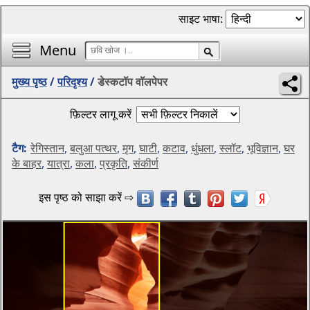
साइट भाषा:
Menu
मुख्य पृष्ठ
/
परिदृश्य
/
डेस्कटॉप वॉलपेपर
फ़िल्टर लागू करें
टैग:
रेगिस्तान
,
बलुआ पत्थर
,
मृग
,
घाटी
,
कटाव
,
धुंधला
,
स्लॉट
,
भूविज्ञान
,
घर
के बाहर
,
यात्रा
,
कला
,
प्रकृति
,
संकीर्ण