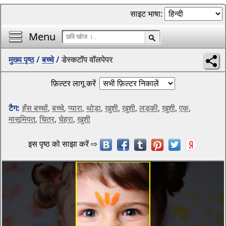
साइट भाषा:
Menu
मुख्य पृष्ठ
/
बच्चे
/
डेस्कटॉप वॉलपेपर
फ़िल्टर लागू करें
टैग:
हँस बच्चों
,
बच्चे
,
प्यारा
,
थोड़ा
,
खुशी
,
खुशी
,
लड़की
,
खुशी
,
एक
,
मासूमियत
,
चित्र
,
चेहरा
,
खुशी